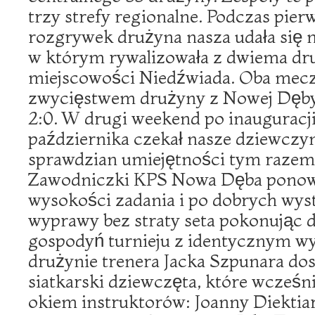
trzy strefy regionalne. Podczas pi
rozgrywek drużyna nasza udała się n
w którym rywalizowała z dwiema dr
miejscowości Niedźwiada. Oba mecz
zwycięstwem drużyny z Nowej Dęby 
2:0. W drugi weekend po inauguracji
października czekał nasze dziewczy
sprawdzian umiejętności tym razem
Zawodniczki KPS Nowa Dęba ponown
wysokości zadania i po dobrych wyst
wyprawy bez straty seta pokonując 
gospodyń turnieju z identycznym w
drużynie trenera Jacka Szpunara do
siatkarski dziewczęta, które wcześn
okiem instruktorów: Joanny Diekti