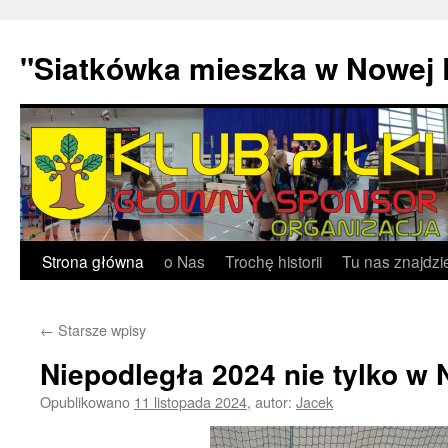
"Siatkówka mieszka w Nowej 
Przejdź
Strona główna
o Nas
Trochę historii
Tu nas znajdzi
do
←
Starsze wpisy
treści
Niepodległa 2024 nie tylko w 
Opublikowano
11 listopada 2024
,
autor:
Jacek