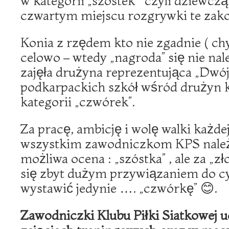
w kategorii „szóstek” czyli dziewcząt 
czwartym miejscu rozgrywki te zako
Konia z rzędem kto nie zgadnie ( chy
celowo – wtedy „nagroda” się nie nale
zajęła drużyna reprezentująca „Dwój
podkarpackich szkół wśród drużyn k
kategorii „czwórek”.
Za pracę, ambicję i wolę walki każde
wszystkim zawodniczkom KPS należy
możliwa ocena : „szóstka” , ale za „z
się zbyt dużym przywiązaniem do 
wystawić jedynie …. „czwórkę” 😊.
Zawodniczki Klubu Piłki Siatkowej 