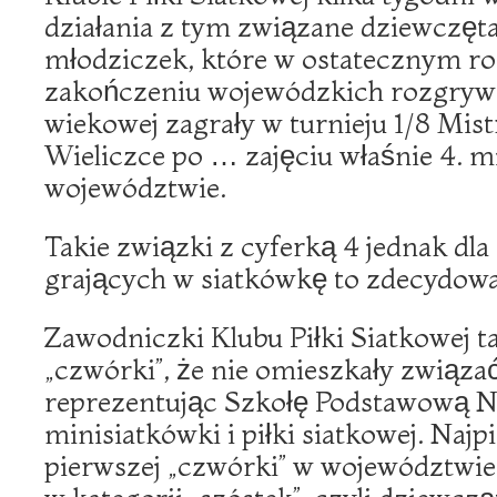
działania z tym związane dziewczęt
młodziczek, które w ostatecznym r
zakończeniu wojewódzkich rozgrywek
wiekowej zagrały w turnieju 1/8 Mist
Wieliczce po … zajęciu właśnie 4. m
województwie.
Takie związki z cyferką 4 jednak dl
grających w siatkówkę to zdecydowa
Zawodniczki Klubu Piłki Siatkowej t
„czwórki”, że nie omieszkały związać
reprezentując Szkołę Podstawową 
minisiatkówki i piłki siatkowej. Naj
pierwszej „czwórki” w województwie