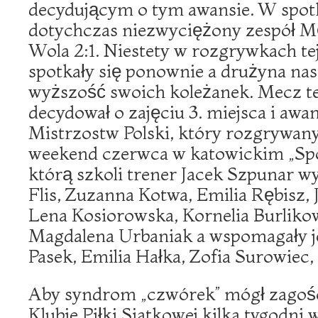
decydującym o tym awansie. W spot
dotychczas niezwyciężony zespół 
Wola 2:1. Niestety w rozgrywkach tej
spotkały się ponownie a drużyna na
wyższość swoich koleżanek. Mecz t
decydował o zajęciu 3. miejsca i awan
Mistrzostw Polski, który rozgrywany
weekend czerwca w katowickim „Spo
którą szkoli trener Jacek Szpunar w
Flis, Zuzanna Kotwa, Emilia Rębisz, 
Lena Kosiorowska, Kornelia Burliko
Magdalena Urbaniak a wspomagały je
Pasek, Emilia Hałka, Zofia Surowiec,
Aby syndrom „czwórek” mógł zagoś
Klubie Piłki Siatkowej kilka tygodni