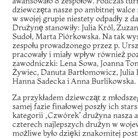
awansowało 8 zespołów. Podczas turn
dziewczęta nasze po ambitnej walce 
w swojej grupie niestety odpadły z d
Drużynę stanowiły: Julia Król, Zuza
Sudoł, Marta Piórkowska. Na tak wy
zespołu prowadzonego przez p. Urs
pracowały i miały wpływ również poz
zawodniczki: Lena Sowa, Joanna To
Żywiec, Danuta Bartłomowicz, Julia 
Hanna Sadecka i Anna Burlikowska.
Za przykładem dziewcząt z młodszeg
samej fazie finałowej poszły ich star
kategorii „Czwórek” drużyna nasza 
czterech najlepszych drużyn w woje
możliwe było dzięki znakomitej pos