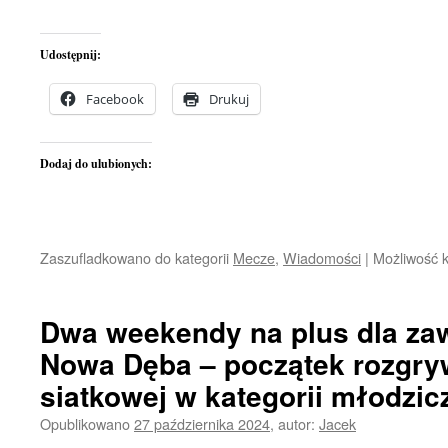
Udostępnij:
Facebook
Drukuj
Dodaj do ulubionych:
Zaszufladkowano do kategorii
Mecze
,
Wiadomości
|
Możliwość 
Dwa weekendy na plus dla z
Nowa Dęba – początek rozgryw
siatkowej w kategorii młodzic
Opublikowano
27 października 2024
,
autor:
Jacek