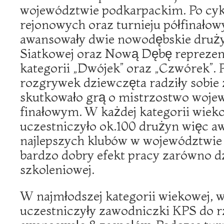
województwie podkarpackim. Po cykl
rejonowych oraz turnieju półfinałow
awansowały dwie nowodębskie drużyn
Siatkowej oraz Nową Dębę reprezen
kategorii „Dwójek” oraz „Czwórek”. 
rozgrywek dziewczęta radziły sobie
skutkowało grą o mistrzostwo woje
finałowym. W każdej kategorii wiek
uczestniczyło ok.100 drużyn więc a
najlepszych klubów w województwie 
bardzo dobry efekt pracy zarówno dz
szkoleniowej.
W najmłodszej kategorii wiekowej, w
uczestniczyły zawodniczki KPS do r