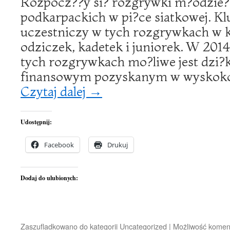
Rozpocz??y si? rozgrywki m?odzie?
podkarpackich w pi?ce siatkowej. Kl
uczestniczy w tych rozgrywkach w 
odziczek, kadetek i juniorek. W 2014
tych rozgrywkach mo?liwe jest dzi?
finansowym pozyskanym w wyskoko?
Czytaj dalej
→
Udostępnij:
Facebook
Drukuj
Dodaj do ulubionych:
Zaszufladkowano do kategorii
Uncategorized
|
Możliwość kome