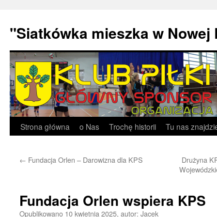
"Siatkówka mieszka w Nowej 
Przejdź
Strona główna
o Nas
Trochę historii
Tu nas znajdzi
do
←
Fundacja Orlen – Darowizna dla KPS
Drużyna K
treści
Wojewódzkie
Fundacja Orlen wspiera KPS
Opublikowano
10 kwietnia 2025
,
autor:
Jacek