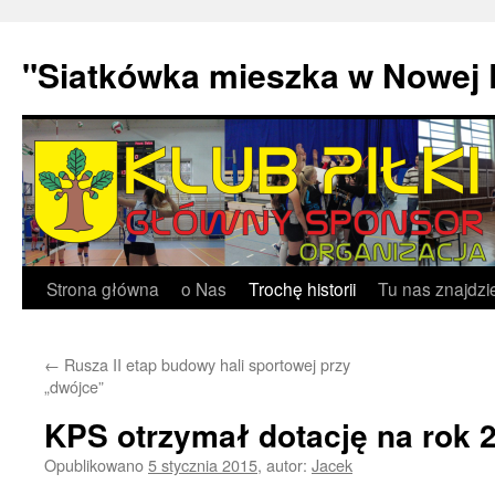
"Siatkówka mieszka w Nowej 
Przejdź
Strona główna
o Nas
Trochę historii
Tu nas znajdzi
do
←
Rusza II etap budowy hali sportowej przy
treści
„dwójce”
KPS otrzymał dotację na rok 
Opublikowano
5 stycznia 2015
,
autor:
Jacek