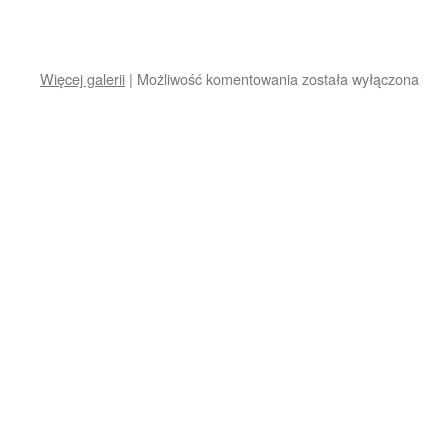
10.
Więcej galerii
|
Możliwość komentowania
została wyłączona
miejsce
w
Mistrzostwach
Polski
młodych
zawodniczek
Klubu
Piłki
Siatkowej.