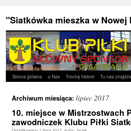
"Siatkówka mieszka w Nowej 
Przejdź
Strona główna
o Nas
Trochę historii
Tu nas znajdzi
do
lipiec 2017
Archiwum miesiąca:
treści
10. miejsce w Mistrzostwach 
zawodniczek Klubu Piłki Siatk
Opublikowano
1 lipca 2017
,
autor:
Jacek